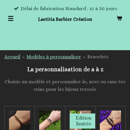
Passer
Délai de fabrication Standard : 15 à 30 jours
au
Laetitia Barbier Création
contenu
principal
Accueil
»
Modèles à personnaliser
»
Bracelets
La personnalisation de a à z
Choisis un modèle et personnalise-le, avec ou sans tes
crins pour les bijoux tressés
Édition
limitée