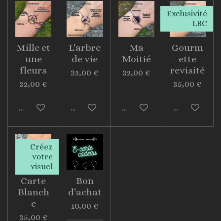
Exclusivité
LBC
Mille et
L'arbre
Ma
Gourm
une
de vie
Moitié
ette
fleurs
revisité
32,00 €
32,00 €
32,00 €
35,00 €
Voir les détails
Voir les détails
Voir les détails
Voir les déta
Créez
votre
visuel
Carte
Bon
Blanch
d'achat
e
10,00 €
35,00 €