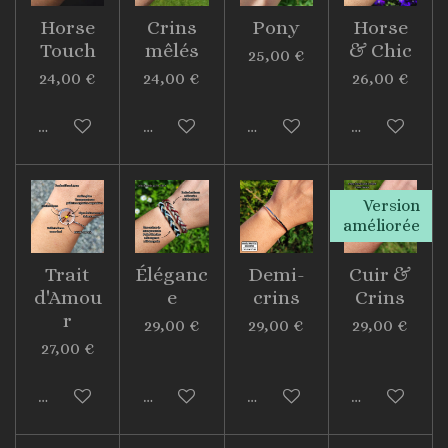
Horse
Crins
Pony
Horse
Touch
mêlés
& Chic
25,00 €
24,00 €
24,00 €
26,00 €
Voir les détails
Voir les détails
Voir les détails
Voir les déta
Version
améliorée
Trait
Éléganc
Demi-
Cuir &
d'Amou
e
crins
Crins
r
29,00 €
29,00 €
29,00 €
27,00 €
Voir les détails
Voir les détails
Voir les détails
Voir les déta