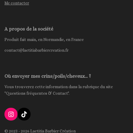
Me contacter
A propos de la société
Produit fait main, en Normandie, en France
contact@laetitiabarbiercreation.fr
Où envoyer mes crins/poils/cheveux... ?
Vous trouverez cette information dans la rubrique du site
"Questions fréquentes & Contact".
I
T
n
i
s
k
© 2023 - 2026 Laetitia Barbier Création