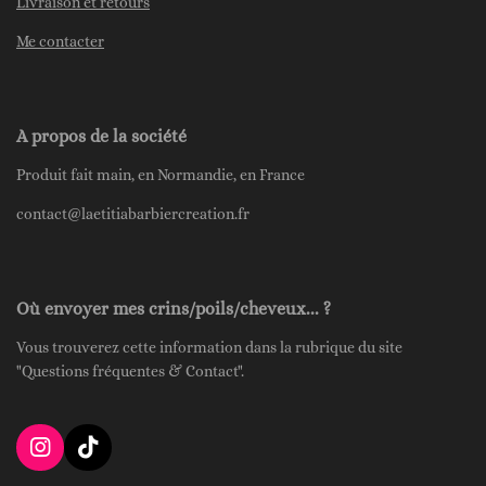
Livraison et retours
Me contacter
A propos de la société
Produit fait main, en Normandie, en France
contact@laetitiabarbiercreation.fr
Où envoyer mes crins/poils/cheveux... ?
Vous trouverez cette information dans la rubrique du site
"Questions fréquentes & Contact".
I
T
n
i