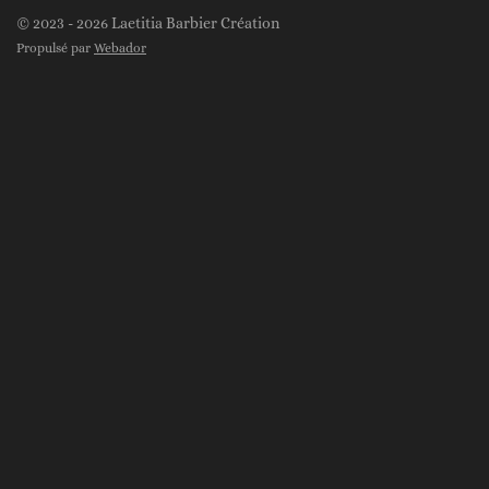
s
k
© 2023 - 2026 Laetitia Barbier Création
t
T
Propulsé par
Webador
a
o
g
k
r
a
m