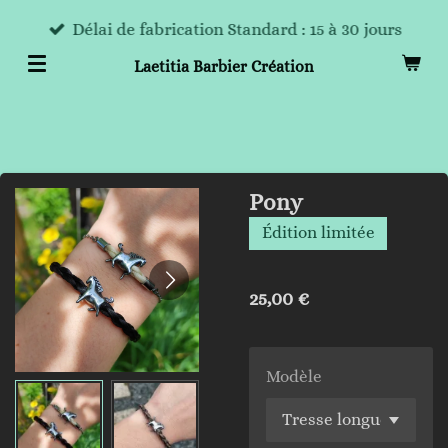
Passer
Délai de fabrication Standard : 15 à 30 jours
au
Laetitia Barbier Création
contenu
principal
Pony
Édition limitée
25,00 €
Modèle