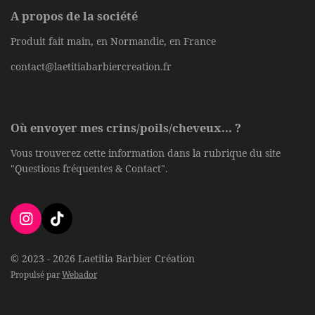
A propos de la société
Produit fait main, en Normandie, en France
contact@laetitiabarbiercreation.fr
Où envoyer mes crins/poils/cheveux... ?
Vous trouverez cette information dans la rubrique du site
"Questions fréquentes & Contact".
I
T
n
i
s
k
© 2023 - 2026 Laetitia Barbier Création
t
T
Propulsé par
Webador
a
o
g
k
r