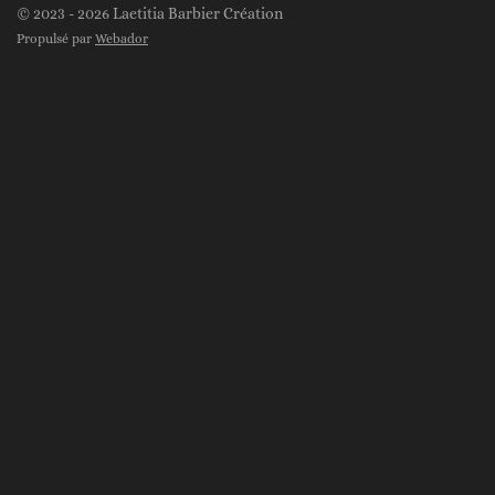
s
k
© 2023 - 2026 Laetitia Barbier Création
t
T
Propulsé par
Webador
a
o
g
k
r
a
m