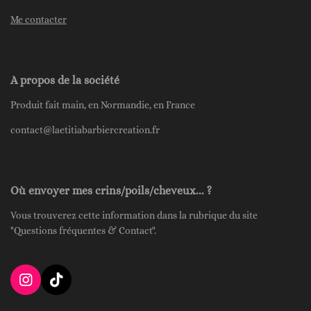
Me contacter
A propos de la société
Produit fait main, en Normandie, en France
contact@laetitiabarbiercreation.fr
Où envoyer mes crins/poils/cheveux... ?
Vous trouverez cette information dans la rubrique du site
"Questions fréquentes & Contact".
I
T
n
i