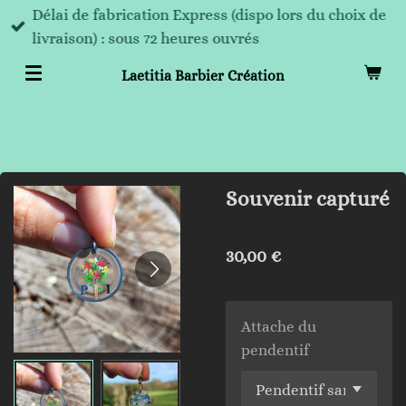
Délai de fabrication Express (dispo lors du choix de
Passer
livraison) : sous 72 heures ouvrés
au
contenu
Laetitia Barbier Création
principal
Souvenir capturé
30,00 €
Attache du
pendentif