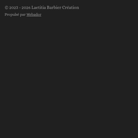
s
k
© 2023 - 2026 Laetitia Barbier Création
t
T
Propulsé par
Webador
a
o
g
k
r
a
m